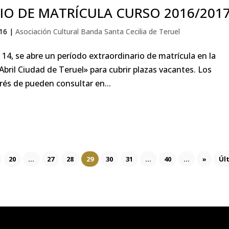
IO DE MATRÍCULA CURSO 2016/201
16
|
Asociación Cultural Banda Santa Cecilia de Teruel
l 14, se abre un período extraordinario de matrícula en la
bril Ciudad de Teruel» para cubrir plazas vacantes. Los
rés de pueden consultar en...
20
...
27
28
29
30
31
...
40
...
»
Úl