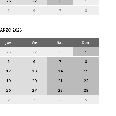
26
27
28
1
5
6
7
8
ARZO
2026
Jue
Vie
Sáb
Dom
26
27
28
1
5
6
7
8
12
13
14
15
19
20
21
22
26
27
28
29
2
3
4
5