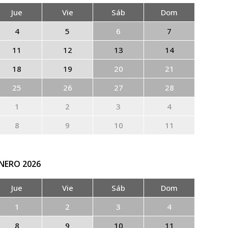
Jue
Vie
Sáb
Dom
4
5
6
7
11
12
13
14
18
19
20
21
25
26
27
28
1
2
3
4
8
9
10
11
NERO
2026
Jue
Vie
Sáb
Dom
1
2
3
4
8
9
10
11