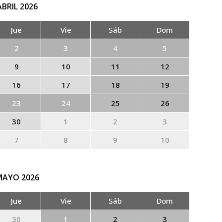
ABRIL
2026
Jue
Vie
Sáb
Dom
2
3
4
5
9
10
11
12
16
17
18
19
23
24
25
26
30
1
2
3
7
8
9
10
MAYO
2026
Jue
Vie
Sáb
Dom
30
1
2
3