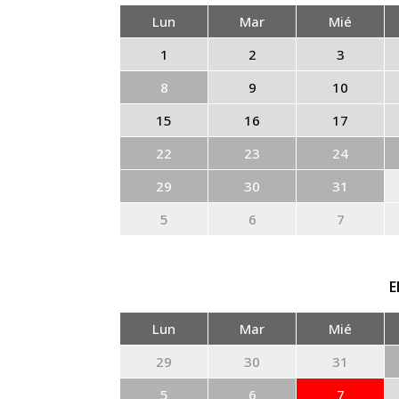
Lun
Mar
Mié
1
2
3
8
9
10
15
16
17
22
23
24
29
30
31
5
6
7
E
Lun
Mar
Mié
29
30
31
5
6
7