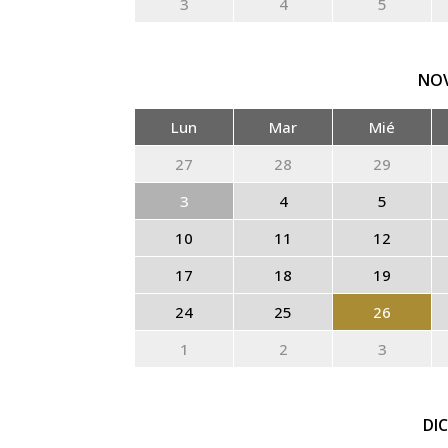
3
4
5
NO
Lun
Mar
Mié
27
28
29
3
4
5
10
11
12
17
18
19
24
25
26
1
2
3
DI