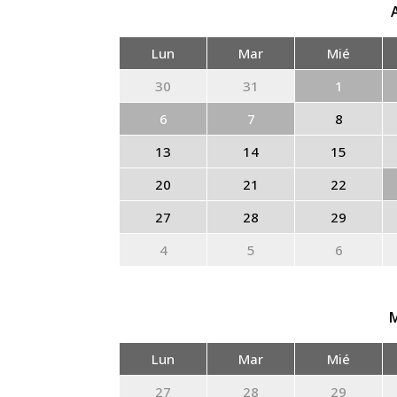
Lun
Mar
Mié
30
31
1
6
7
8
13
14
15
20
21
22
27
28
29
4
5
6
Lun
Mar
Mié
27
28
29