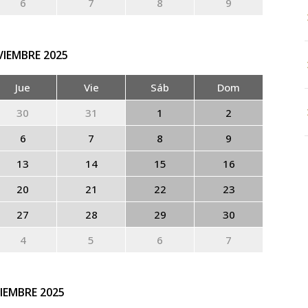
6
7
8
9
VIEMBRE
2025
Jue
Vie
Sáb
Dom
30
31
1
2
6
7
8
9
13
14
15
16
20
21
22
23
27
28
29
30
4
5
6
7
CIEMBRE
2025