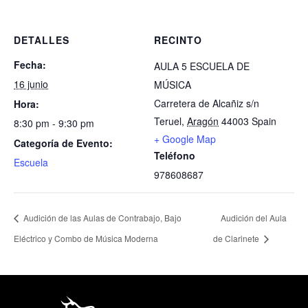
DETALLES
RECINTO
Fecha:
AULA 5 ESCUELA DE
16 junio
MÚSICA
Carretera de Alcañiz s/n
Hora:
Teruel
,
Aragón
44003
Spain
8:30 pm - 9:30 pm
+ Google Map
Categoría de Evento:
Teléfono
Escuela
978608687
Audición de las Aulas de Contrabajo, Bajo
Audición del Aula
Eléctrico y Combo de Música Moderna
de Clarinete