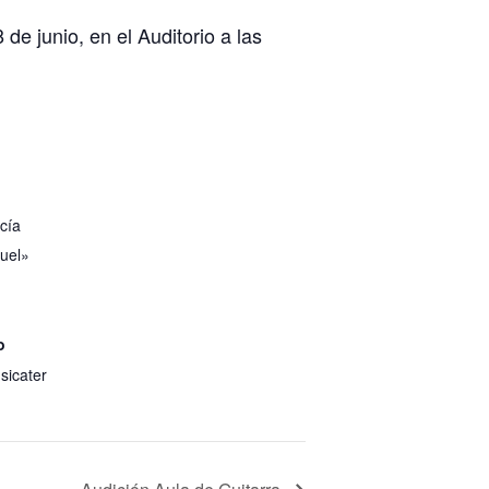
de junio, en el Auditorio a las
cía
ruel»
o
icater