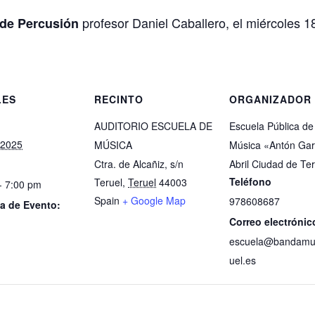
profesor Daniel Caballero, el miércoles 18 
 de Percusión
LES
RECINTO
ORGANIZADOR
AUDITORIO ESCUELA DE
Escuela Pública de
 2025
MÚSICA
Música «Antón Gar
Ctra. de Alcañiz, s/n
Abril Ciudad de Te
Teléfono
Teruel
,
Teruel
44003
- 7:00 pm
Spain
+ Google Map
978608687
a de Evento:
Correo electrónic
escuela@bandamus
uel.es