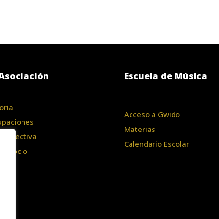
Asociación
Escuela de Música
oria
Acceso a Gwido
upaciones
Materias
a Directiva
Calendario Escolar
te Socio