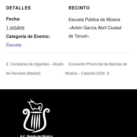
DETALLES
RECINTO
Fecha:
Escuela Pública de Música
1 octubre
«Antón García Abril Ciudad
de Teruel»
Categoría de Evento:
Escuela
Comparsa de Gigantes – Alcalá
Encuentro Provincial de Bandas de
de Henares (Madrid)
Música – Calanda 2026