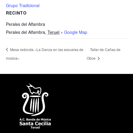
Grupo Tradicional
RECINTO
Perales del Alfambra
Perales del Alfambra
,
Teruel
+ Google Map
Mesa redonda «La Danza en las escuelas de
Taller de Cañas de
música»
Oboe