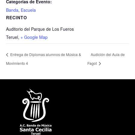
Categorías de Evento:
Banda
,
Escuela
RECINTO
Auditorio del Parque de Los Fueros
Teruel
,
+ Google Map
Entrega de Diplomas alumnos de Música &
Audición del Aula de
Movimiento 4
Fagot