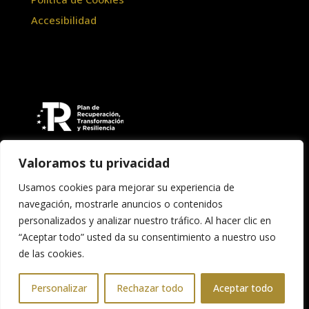
Accesibilidad
Valoramos tu privacidad
Usamos cookies para mejorar su experiencia de
navegación, mostrarle anuncios o contenidos
personalizados y analizar nuestro tráfico. Al hacer clic en
“Aceptar todo” usted da su consentimiento a nuestro uso
Copyright © 2026 Asociación Banda de Música
de las cookies.
"Santa Cecilia" de Teruel
Personalizar
Rechazar todo
Aceptar todo