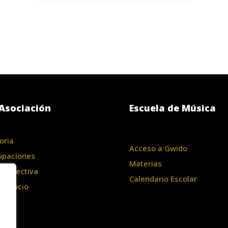
Asociación
Escuela de Música
oria
Acceso a Gwido
upaciones
Materias
a Directiva
Calendario Escolar
te Socio