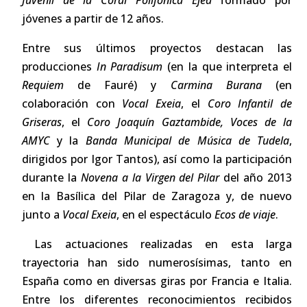
Juvenil de la Coral Polifónica Ejea
formado por
jóvenes a partir de 12 años.
Entre sus últimos proyectos destacan las
producciones
In Paradisum
(en la que interpreta el
Requiem
de Fauré) y
Carmina Burana
(en
colaboración con
Vocal Exeia
, el
Coro Infantil de
Griseras
, el
Coro Joaquín Gaztambide, Voces de la
AMYC
y la
Banda Municipal
de Música de Tudela
,
dirigidos por Igor Tantos), así como la participación
durante la
Novena
a la Virgen del Pilar
del año 2013
en la Basílica del Pilar de Zaragoza y, de nuevo
junto a
Vocal Exeia
, en el espectáculo
Ecos de viaje
.
Las actuaciones realizadas en esta larga
trayectoria han sido numerosísimas, tanto en
España como en diversas giras por Francia e Italia.
Entre los diferentes reconocimientos recibidos