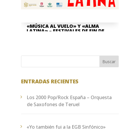
«MÚSICA AL VUELO» Y «ALMA
LATINA» – FESTIVALES DE FIN DE
CURSO
Jun 8, 2026
La Asociación Cultural "Banda de
Música" Santa Cecilia de Teruel y la
Buscar
Escuela Pública de Música "Antón García
Abril Ciudad de Teruel" han...
ENTRADAS RECIENTES
Los 2000 Pop/Rock España – Orquesta
de Saxofones de Teruel
«Yo también fui a la EGB Sinfónico»