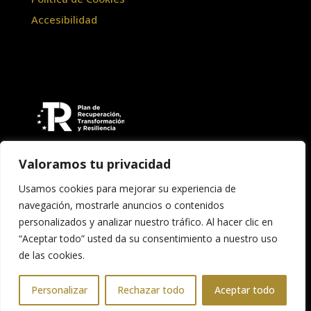
Accesibilidad
Valoramos tu privacidad
Usamos cookies para mejorar su experiencia de
navegación, mostrarle anuncios o contenidos
personalizados y analizar nuestro tráfico. Al hacer clic en
“Aceptar todo” usted da su consentimiento a nuestro uso
Copyright © 2026 Asociación Banda de Música
de las cookies.
"Santa Cecilia" de Teruel
Personalizar
Rechazar todo
Aceptar todo