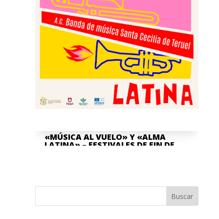
«MÚSICA AL VUELO» Y «ALMA
LATINA» – FESTIVALES DE FIN DE
CURSO
Jun 8, 2026
La Asociación Cultural "Banda de
Música" Santa Cecilia de Teruel y la
Buscar
Escuela Pública de Música "Antón García
Abril Ciudad de Teruel" han...