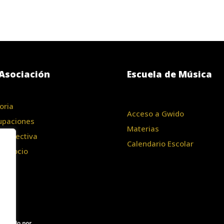
Asociación
Escuela de Música
oria
Acceso a Gwido
upaciones
Materias
a Directiva
Calendario Escolar
te Socio