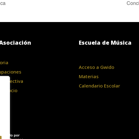
ica
Conci
Asociación
Escuela de Música
oria
Acceso a Gwido
upaciones
Materias
a Directiva
Calendario Escolar
te Socio