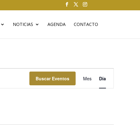
NOTICIAS
AGENDA
CONTACTO
Navegación
de
Buscar Eventos
Mes
Día
vistas
de
Evento