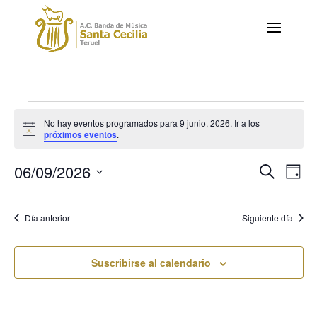
Eventos
No hay eventos programados para 9 junio, 2026. Ir a los
en
Aviso
próximos eventos
.
9
Navega
Na
junio,
06/09/2026
Buscar
Día
de
de
2026
Selecciona
vis
búsqu
la
de
Día anterior
Siguiente día
y
Eve
fecha.
vistas
de
Suscribirse al calendario
Evento