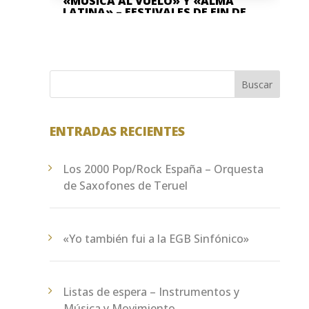
«MÚSICA AL VUELO» Y «ALMA
LATINA» – FESTIVALES DE FIN DE
CURSO
Jun 8, 2026
La Asociación Cultural "Banda de
Música" Santa Cecilia de Teruel y la
Buscar
Escuela Pública de Música "Antón García
Abril Ciudad de Teruel" han...
ENTRADAS RECIENTES
Los 2000 Pop/Rock España – Orquesta
de Saxofones de Teruel
«Yo también fui a la EGB Sinfónico»
Listas de espera – Instrumentos y
Música y Movimiento