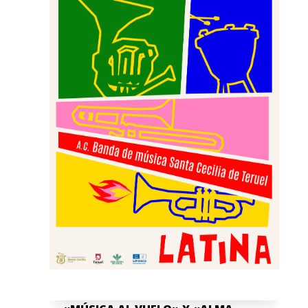
Cultural Banda de Música "Santa Cecilia"
de Teruel no para, y por ello queremos
invitaros, junto a la...