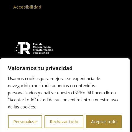
Accesibilidad
Valoramos tu privacidad
Usamos cookies para mejorar su experiencia de
navegación, mostrarle anuncios o contenidos
personalizados y analizar nuestro tráfico. Al hacer clic en
“Aceptar todo” usted da su consentimiento a nuestro uso
Copyright © 2026 Asociación Banda de Música
de las cookies.
"Santa Cecilia" de Teruel
Personalizar
Rechazar todo
Aceptar todo