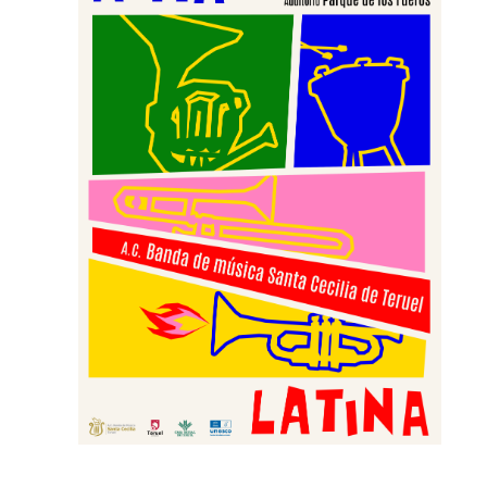
Cultural Banda de Música "Santa Cecilia"
de Teruel no para, y por ello queremos
invitaros, junto a la...