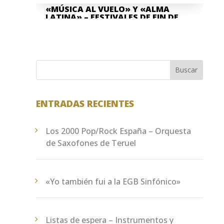
«MÚSICA AL VUELO» Y «ALMA
LATINA» – FESTIVALES DE FIN DE
CURSO
Jun 8, 2026
La Asociación Cultural "Banda de
Música" Santa Cecilia de Teruel y la
Buscar
Escuela Pública de Música "Antón García
Abril Ciudad de Teruel" han...
ENTRADAS RECIENTES
Los 2000 Pop/Rock España – Orquesta
de Saxofones de Teruel
«Yo también fui a la EGB Sinfónico»
Listas de espera – Instrumentos y