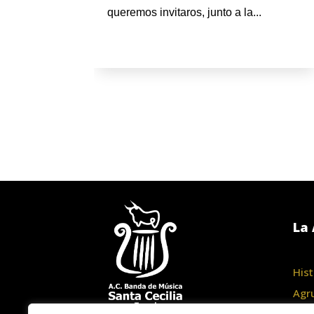
queremos invitaros, junto a la...
La 
Hist
Agr
Junt