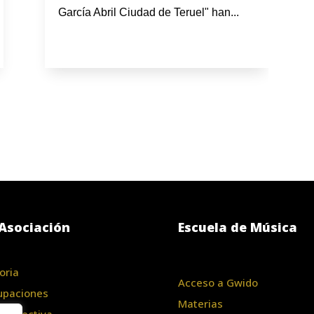
García Abril Ciudad de Teruel" han...
Asociación
Escuela de Música
oria
Acceso a Gwido
upaciones
Materias
a Directiva