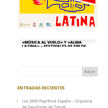
«MÚSICA AL VUELO» Y «ALMA
LATINA» – FESTIVALES DE FIN DE
CURSO
Jun 8, 2026
La Asociación Cultural "Banda de
Música" Santa Cecilia de Teruel y la
Buscar
Escuela Pública de Música "Antón García
Abril Ciudad de Teruel" han...
ENTRADAS RECIENTES
Los 2000 Pop/Rock España – Orquesta
de Saxofones de Teruel