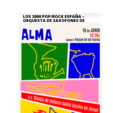
LOS 2000 POP/ROCK ESPAÑA –
ORQUESTA DE SAXOFONES DE
TERUEL
Jul 7, 2026
La actividad en nuestra Asociación
Cultural Banda de Música "Santa Cecilia"
de Teruel no para, y por ello queremos
invitaros, junto a la...