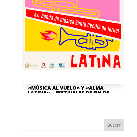
«MÚSICA AL VUELO» Y «ALMA
LATINA» – FESTIVALES DE FIN DE
CURSO
Jun 8, 2026
La Asociación Cultural "Banda de
Música" Santa Cecilia de Teruel y la
Buscar
Escuela Pública de Música "Antón García