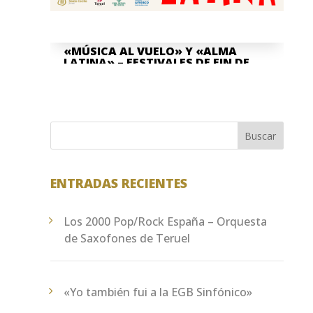
«MÚSICA AL VUELO» Y «ALMA
LATINA» – FESTIVALES DE FIN DE
CURSO
Jun 8, 2026
La Asociación Cultural "Banda de
Música" Santa Cecilia de Teruel y la
Buscar
Escuela Pública de Música "Antón García
Abril Ciudad de Teruel" han...
ENTRADAS RECIENTES
Los 2000 Pop/Rock España – Orquesta
de Saxofones de Teruel
«Yo también fui a la EGB Sinfónico»