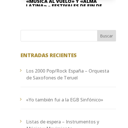
«MÚSICA AL VUELO» Y «ALMA
LATINA» – FESTIVALES DE FIN DE
CURSO
Jun 8, 2026
La Asociación Cultural "Banda de
Música" Santa Cecilia de Teruel y la
Buscar
Escuela Pública de Música "Antón García
Abril Ciudad de Teruel" han...
ENTRADAS RECIENTES
Los 2000 Pop/Rock España – Orquesta
de Saxofones de Teruel
«Yo también fui a la EGB Sinfónico»
Listas de espera – Instrumentos y