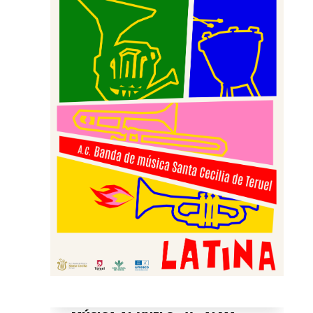
Cultural Banda de Música "Santa Cecilia"
de Teruel no para, y por ello queremos
invitaros, junto a la...