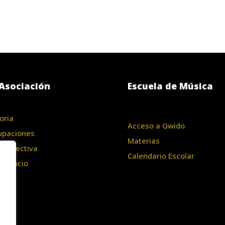
Asociación
Escuela de Música
oria
Acceso a Gwido
upaciones
Materias
a Directiva
Calendario Escolar
te Socio