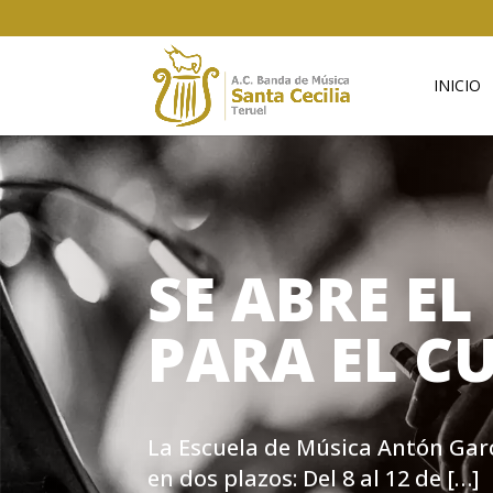
INICIO
SE ABRE E
PARA EL C
La Escuela de Música Antón Garcí
en dos plazos: Del 8 al 12 de […]