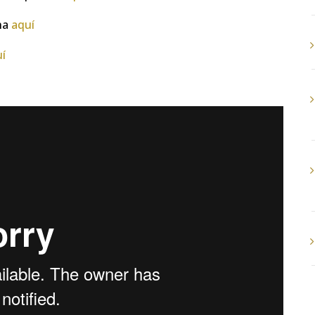
cha
aquí
uí