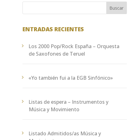
Música" Santa Cecilia de Teruel y la
Buscar
Escuela Pública de Música "Antón García
Abril Ciudad de Teruel" han...
ENTRADAS RECIENTES
Los 2000 Pop/Rock España – Orquesta
de Saxofones de Teruel
«Yo también fui a la EGB Sinfónico»
Listas de espera – Instrumentos y
Música y Movimiento
Listado Admitidos/as Música y