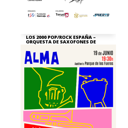
LOS 2000 POP/ROCK ESPAÑA –
ORQUESTA DE SAXOFONES DE
TERUEL
Jul 7, 2026
La actividad en nuestra Asociación
Cultural Banda de Música "Santa Cecilia"
de Teruel no para, y por ello queremos
invitaros, junto a la...