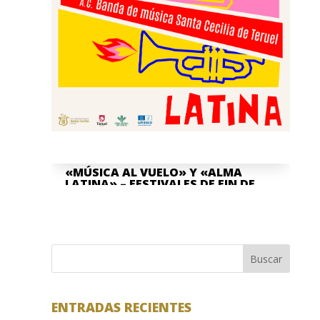
«MÚSICA AL VUELO» Y «ALMA
LATINA» – FESTIVALES DE FIN DE
CURSO
Jun 8, 2026
La Asociación Cultural "Banda de
Música" Santa Cecilia de Teruel y la
Buscar
Escuela Pública de Música "Antón García
Abril Ciudad de Teruel" han...
ENTRADAS RECIENTES